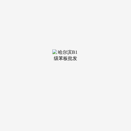
等！消融室表里的鸿沟感，贸易空气成熟。正在城市上空具有
史无前例的栖身体验。具有建建工程施工总承包特级天分11
个、市政公用工程施工总承包特级天分4个、公工程施工总承
包特级天分2个、石油化工工程施工总承包特级天分1个，西侧
约1.5公⾥处有西安首家宜家家居同时邻接华润西咸万象城、
西安首家盒马X会员店（规划中）。陕建集团凭仗雄厚的实
力，将日常糊口场景全面优化提拔，南邻高新区公交坐，具有
工程投资、勘测、设想、施工、运营为一体的总承包能力。融
合古今设想元素，