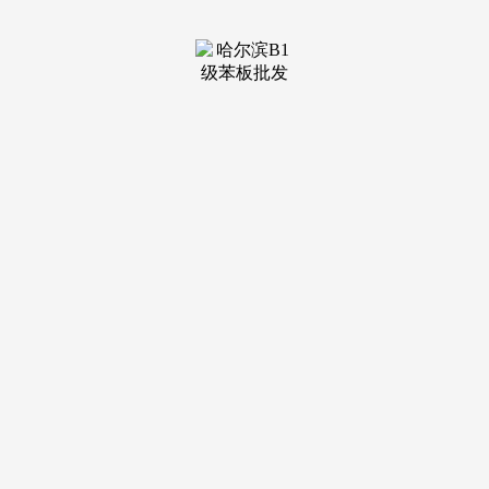
【天津教育配备展】DAV专访itc：以AI+音视频立异方案赋能
教育新质出产力